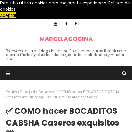
Este sitio utiliza cookies para mejorar tu experiencia.
Política de
cookies
Aceptar
MARCELACOCINA
Bienvenidos a mi blog de cocina En el encontraras Recetas de
cocina fáciles y rápidas: dulces, saladas, saludables y mucho
mas...
Página Principal
Snacks
✅ COMO hacer BOCADITOS CABSHA
Caseros exquisitos🤯 EN MINUTOS recetas faciles👈
✅ COMO hacer BOCADITOS
CABSHA Caseros exquisitos