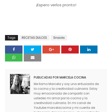
¡Espero verlos pronto!
Tags
RECETAS DULCES
Snacks
PUBLICADAS POR
MARCELA COCINA
Me llamo Marcela y soy una entusiasta de
la cocina y la creatividad culinaria. Estoy
muy emocionada de compartir con
ustedes mi amor por la cocina y la
creatividad culinaria. En mi canal de
Youtube marcelacocina y mi cuenta de