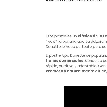
MARCELA COCINA
AGOSTO 16, 2025
Este postre es un
clásico de la 
“wow”: la banana aporta dulzura n
Danette lo hace perfecto para servi
El postre tipo Danette se popula
flanes comerciales
, donde se co
rápido, nutritivo y adaptable. Con
cremosa y naturalmente dulce