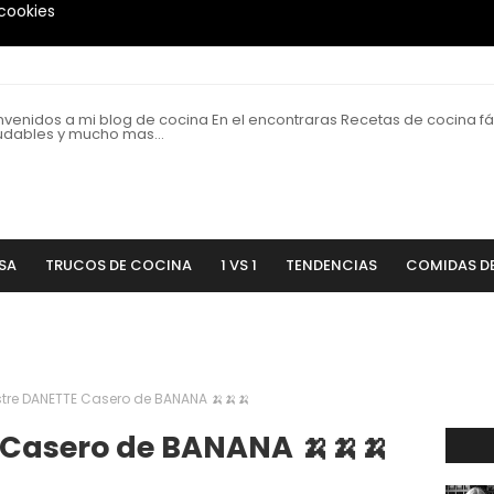
 cookies
nvenidos a mi blog de cocina En el encontraras Recetas de cocina fác
udables y mucho mas...
SA
TRUCOS DE COCINA
1 VS 1
TENDENCIAS
COMIDAS D
stre DANETTE Casero de BANANA 🍌🍌🍌
 Casero de BANANA 🍌🍌🍌