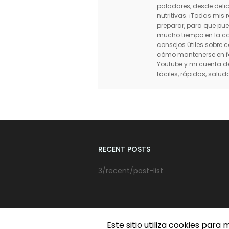
paladares, desde delic
nutritivas. ¡Todas mis
preparar, para que pue
mucho tiempo en la co
consejos útiles sobre
cómo mantenerse en for
Youtube y mi cuenta d
fáciles, rápidas, saluda
RECENT POSTS
3/recent/post-list
Este sitio utiliza cookies par
D