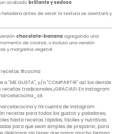
a un acabado
brillante y sedoso
.
a heladera antes de servir: la textura se asentará y
versión
chocolate-banana
agregando una
omento de cocinar, o incluso una versión
s y margarina vegetal.
recetas #cocina
ale a "ME GUSTA", y/o "COMPARTIR" así los demás
s recetas tradicionales.¡GRACIAS! En instagram
arcelacocina_ok
marcelacocina y mi cuenta de Instagram
recetas para todos los gustos y paladares,
les hasta recetas rápidas, fáciles y nutritivas.
ñadas para que sean simples de preparar, para
s deliciosas sin tener que pasar mucho tiempo