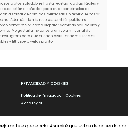
iosos platos saludables hasta recetas rápidas, fáciles y
 recetas están diseñadas para que sean simples de
dan disfrutar de comidas deliciosas sin tener que pasar
cina! Además de mis recetas, también publicaré
 cómo comer mejor, cómo preparar comidas saludables y
ma. ¡Me gustaría invitarlos a unirse a mi canal de
e Instagram para que puedan disfrutar de mis recetas
bles y fit! ¡Espero verlos pronto!
PRIVACIDAD Y COOKIES
Política de Privacidad
Cookies
Aviso Legal
a mejorar tu experiencia. Asumiré que estás de acuerdo con
ESIGNED WITH
BY
WAY2THEMES
| DISTRIBUTED BY
FREE BLOGGER TEMPLAT