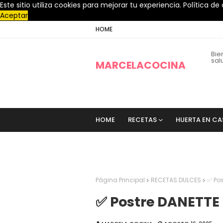
Este sitio utiliza cookies para mejorar tu experiencia.
Política de
Aceptar
HOME
Bie
sal
MARCELACOCINA
HOME
RECETAS
HUERTA EN CA
SOBRE NOSOTROS
Página Principal
RECETAS DULCES
✅ Po
✅ Postre DANETTE