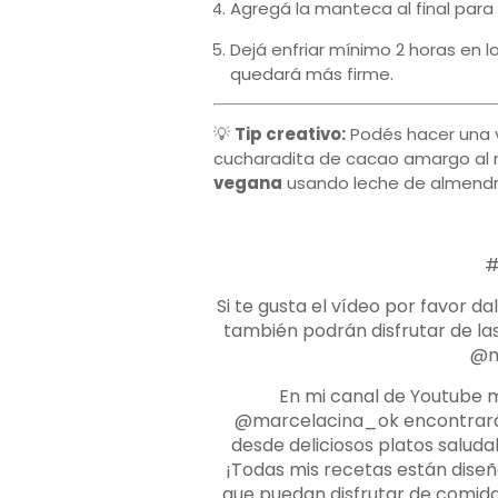
Agregá la manteca al final par
Dejá enfriar mínimo 2 horas en l
quedará más firme.
💡
Tip creativo:
Podés hacer una 
cucharadita de cacao amargo al m
vegana
usando leche de almendra
#
Si te gusta el vídeo por favor d
también podrán disfrutar de la
@m
En mi canal de Youtube 
@marcelacina_ok encontrarán 
desde deliciosos platos saludab
¡Todas mis recetas están dise
que puedan disfrutar de comida