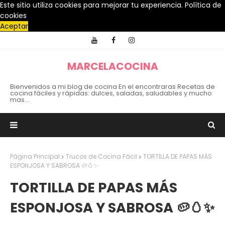
Este sitio utiliza cookies para mejorar tu experiencia.
Política de
cookies
Aceptar
MARCELACOCINA
Bienvenidos a mi blog de cocina En el encontraras Recetas de
cocina fáciles y rápidas: dulces, saladas, saludables y mucho
mas...
Página Principal
Trucos de Cocina Fácil
TORTILLA DE PAPAS MÁS
ESPONJOSA Y SABROSA 🥔🥚✨
TORTILLA DE PAPAS MÁS
ESPONJOSA Y SABROSA 🥔🥚✨