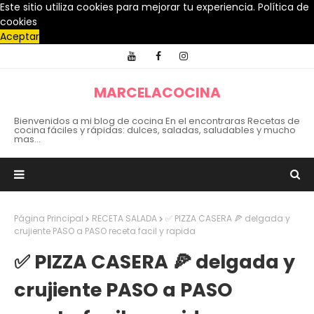
Este sitio utiliza cookies para mejorar tu experiencia.
Política de
cookies
Aceptar
MARCELACOCINA
Bienvenidos a mi blog de cocina En el encontraras Recetas de
cocina fáciles y rápidas: dulces, saladas, saludables y mucho
mas...
Página Principal
RECETA SALADA
✅ PIZZA CASERA 🍕 delgada y
crujiente PASO a PASO receta facil y rapida
✅ PIZZA CASERA 🍕 delgada y
crujiente PASO a PASO