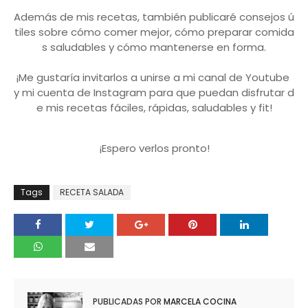
Ad
em
ás
de
mis
rec
et
as
,
t
amb
i
én
public
ar
é
con
se
j
os
ú
t
iles
so
bre
c
ó
mo
com
er
me
j
or
,
c
ó
mo
prepar
ar
com
ida
s
sal
ud
ables
y
c
ó
mo
mant
ener
se
en
form
a
.
¡
Me
gust
ar
ía
inv
it
arl
os
a
un
ir
se
a
mi
canal
de
Youtube
y
mi
cu
enta
de
Instagram
para
que
p
ued
an
dis
fr
ut
ar
d
e
mis
rec
et
as
f
á
cil
es
,
r
á
p
idas
,
sal
ud
ables
y
fit
!
¡
Es
per
o
ver
los
pr
onto
!
Tags
RECETA SALADA
PUBLICADAS POR
MARCELA COCINA