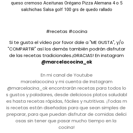
queso cremoso Aceitunas Orégano Pizza Alemana 4 o 5
salchichas Salsa golf 100 grs de quedo rallado
#recetas #cocina
Si te gusta el vídeo por favor dale a "ME GUSTA", y/o
"COMPARTIR" así los demás también podrán disfrutar
de las recetas tradicionales.¡GRACIAS! En instagram
@marcelacocina_ok
En
mi
canal
de
Youtube
marcelacocina
y
mi
cu
enta
de
Instagram
@marcelacina_ok
enc
ont
rar
án
rec
et
as
para
to
dos
lo
s
gust
os
y
pal
ad
ares
,
des
de
delic
ios
os
pl
atos
sal
ud
abl
es
hast
a
rec
et
as
r
á
p
idas
,
f
á
cil
es
y
nutrit
ivas
.
¡
T
od
as
m
is
rec
et
as
est
án
dise
ñ
adas
para
que
se
an
sim
ples
de
prepar
ar
,
para
que
p
ued
an
dis
fr
ut
ar
de
com
idas
delic
i
os
as
sin
t
ener
que
pas
ar
much
o
t
iem
po
en
la
coc
ina
!