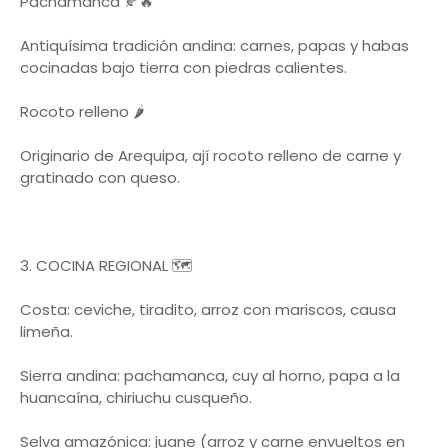
Pachamanca 🍂🔥
Antiquísima tradición andina: carnes, papas y habas
cocinadas bajo tierra con piedras calientes.
Rocoto relleno 🌶️
Originario de Arequipa, ají rocoto relleno de carne y
gratinado con queso.
3. COCINA REGIONAL 🗺️
Costa: ceviche, tiradito, arroz con mariscos, causa
limeña.
Sierra andina: pachamanca, cuy al horno, papa a la
huancaína, chiriuchu cusqueño.
Selva amazónica: juane (arroz y carne envueltos en