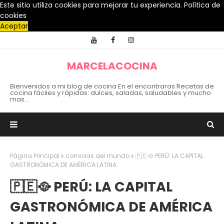
Este sitio utiliza cookies para mejorar tu experiencia.
Política de
cookies
Aceptar
MARCELACOCINA
Bienvenidos a mi blog de cocina En el encontraras Recetas de
cocina fáciles y rápidas: dulces, saladas, saludables y mucho
mas...
Página Principal
comidas del mundo
🇵🇪🥘 PERÚ: LA CAPITAL
GASTRONÓMICA DE AMÉRICA LATINA
🇵🇪🥘 PERÚ: LA CAPITAL
GASTRONÓMICA DE AMÉRICA